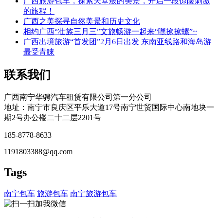
广西旅游包车，探索天堂般的美景，开启一段惊险刺激
的旅程！
广西之美探寻自然美景和历史文化
相约广西“壮族三月三”文旅畅游一起来“嘿撩撩螺”~
广西出境旅游“首发团”2月6日出发 东南亚线路和海岛游
最受青睐
联系我们
广西南宁华骋汽车租赁有限公司第一分公司
地址：南宁市良庆区平乐大道
17
号南宁世贸国际中心南地块一
期
2
号办公楼二十二层
2201
号
185-8778-8633
1191803388@qq.com
Tags
南宁包车
旅游包车
南宁旅游包车