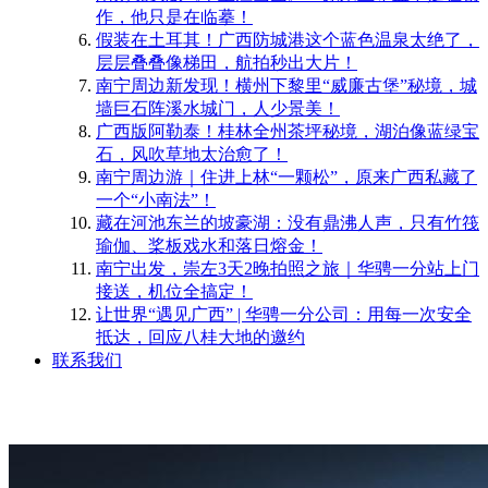
作，他只是在临摹！
​假装在土耳其！广西防城港这个蓝色温泉太绝了，
层层叠叠像梯田，航拍秒出大片！
南宁周边新发现！横州下黎里“威廉古堡”秘境，城
墙巨石阵溪水城门，人少景美！
​广西版阿勒泰！桂林全州茶坪秘境，湖泊像蓝绿宝
石，风吹草地太治愈了！
南宁周边游｜住进上林“一颗松”，原来广西私藏了
一个“小南法”！
藏在河池东兰的坡豪湖：没有鼎沸人声，只有竹筏
瑜伽、桨板戏水和落日熔金！
南宁出发，崇左3天2晚拍照之旅｜华骋一分站上门
接送，机位全搞定！
​让世界“遇见广西” | 华骋一分公司：用每一次安全
抵达，回应八桂大地的邀约
联系我们