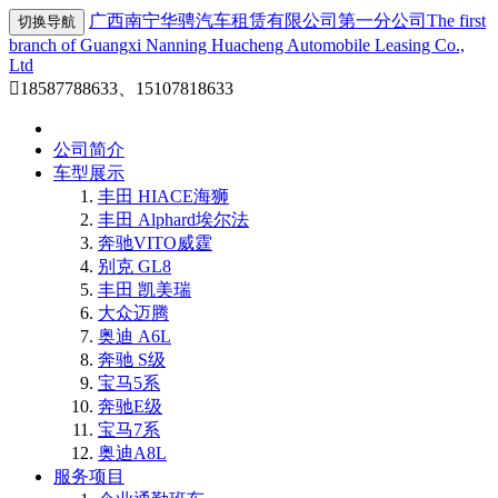
广西南宁华骋汽车租赁有限公司第一分公司
The first
切换导航
branch of Guangxi Nanning Huacheng Automobile Leasing Co.,
Ltd

18587788633、15107818633
公司简介
车型展示
丰田 HIACE海狮
丰田 Alphard埃尔法
奔驰VITO威霆
别克 GL8
丰田 凯美瑞
大众迈腾
奥迪 A6L
奔驰 S级
宝马5系
奔驰E级
宝马7系
奥迪A8L
服务项目