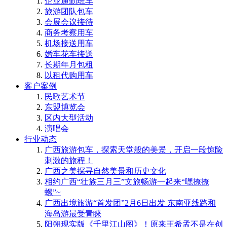
企业通勤班车
旅游团队包车
会展会议接待
商务考察用车
机场接送用车
婚车花车接送
长期年月包租
以租代购用车
客户案例
民歌艺术节
东盟博览会
区内大型活动
演唱会
行业动态
广西旅游包车，探索天堂般的美景，开启一段惊险
刺激的旅程！
广西之美探寻自然美景和历史文化
相约广西“壮族三月三”文旅畅游一起来“嘿撩撩
螺”~
广西出境旅游“首发团”2月6日出发 东南亚线路和
海岛游最受青睐
阳朔现实版《千里江山图》！原来王希孟不是在创