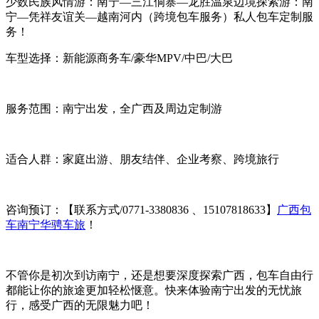
少数民族风情游：南宁—三江侗寨—龙胜温泉边境探索游：南
宁—凭祥友谊关—越南河内（跨境包车服务）私人包车定制服
务！
车型选择：新能源商务车/豪华MPV/中巴/大巴
服务范围：南宁出发，全广西及周边定制游
适合人群：家庭出游、朋友结伴、企业考察、跨境旅行
咨询预订：【联系方式/0771-3380836 、15107818633】
广西包
车南宁华骋车旅
！
不管你是初次到访南宁，还是想要深度探索广西，包车自由行
都能让你的旅途更加轻松惬意。快来体验南宁出发的无忧旅
行，感受广西的无限魅力吧！