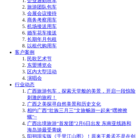
企业通勤班车
旅游团队包车
会展会议接待
商务考察用车
机场接送用车
婚车花车接送
长期年月包租
以租代购用车
客户案例
民歌艺术节
东盟博览会
区内大型活动
演唱会
行业动态
广西旅游包车，探索天堂般的美景，开启一段惊险
刺激的旅程！
广西之美探寻自然美景和历史文化
相约广西“壮族三月三”文旅畅游一起来“嘿撩撩
螺”~
广西出境旅游“首发团”2月6日出发 东南亚线路和
海岛游最受青睐
阳朔现实版《千里江山图》！原来王希孟不是在创