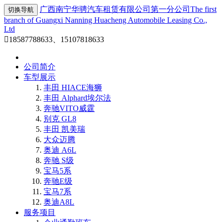
广西南宁华骋汽车租赁有限公司第一分公司
The first
切换导航
branch of Guangxi Nanning Huacheng Automobile Leasing Co.,
Ltd

18587788633、15107818633
公司简介
车型展示
丰田 HIACE海狮
丰田 Alphard埃尔法
奔驰VITO威霆
别克 GL8
丰田 凯美瑞
大众迈腾
奥迪 A6L
奔驰 S级
宝马5系
奔驰E级
宝马7系
奥迪A8L
服务项目