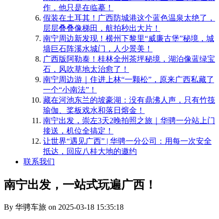
作，他只是在临摹！
​假装在土耳其！广西防城港这个蓝色温泉太绝了，
层层叠叠像梯田，航拍秒出大片！
南宁周边新发现！横州下黎里“威廉古堡”秘境，城
墙巨石阵溪水城门，人少景美！
​广西版阿勒泰！桂林全州茶坪秘境，湖泊像蓝绿宝
石，风吹草地太治愈了！
南宁周边游｜住进上林“一颗松”，原来广西私藏了
一个“小南法”！
藏在河池东兰的坡豪湖：没有鼎沸人声，只有竹筏
瑜伽、桨板戏水和落日熔金！
南宁出发，崇左3天2晚拍照之旅｜华骋一分站上门
接送，机位全搞定！
​让世界“遇见广西” | 华骋一分公司：用每一次安全
抵达，回应八桂大地的邀约
联系我们
南宁出发，一站式玩遍广西！
By 华骋车旅 on 2025-03-18 15:35:18