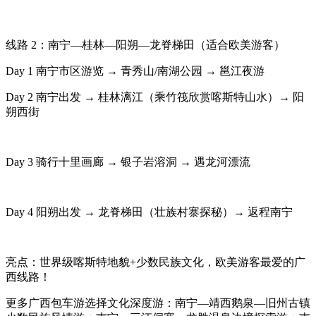
线路 2：南宁—桂林—阳朔—龙脊梯田（适合欧美游客）
Day 1 南宁市区游览 → 青秀山/南湖公园 → 邕江夜游
Day 2 南宁出发 → 桂林漓江（乘竹筏欣赏喀斯特山水）→ 阳
朔西街
Day 3 骑行十里画廊 → 银子岩溶洞 → 遇龙河漂流
Day 4 阳朔出发 → 龙脊梯田（壮族村寨探秘）→ 返程南宁
亮点：世界级喀斯特地貌+少数民族文化，欧美游客最爱的广
西线路！
更多广西包车游选择文化深度游：南宁—靖西鹅泉—旧州古镇