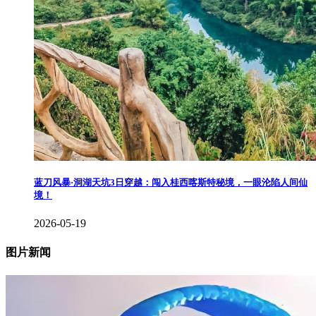
蓝刀风暴·洞湖天坑3日穿越：闯入桂西喀斯特秘境，一眼沦陷人间仙
境！
2026-05-19
图片新闻