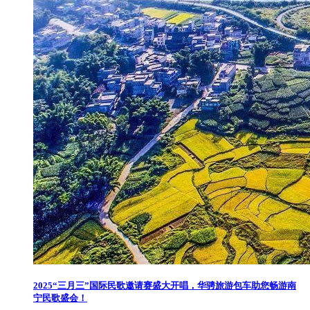
2025“三月三”国际民歌邀请赛盛大开唱，华骋旅游包车助您畅游南
宁民歌盛会！