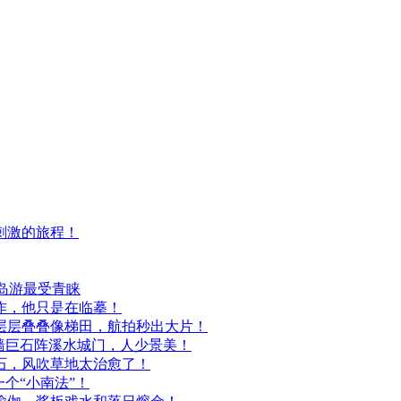
刺激的旅程！
海岛游最受青睐
作，他只是在临摹！
层层叠叠像梯田，航拍秒出大片！
墙巨石阵溪水城门，人少景美！
石，风吹草地太治愈了！
个“小南法”！