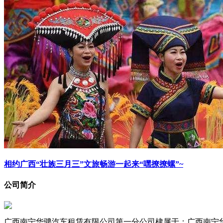
相约广西“壮族三月三”文旅畅游一起来“嘿撩撩螺”~
公司简介
广西南宁华骋汽车租赁有限公司第一分公司棣属于：广西南宁华