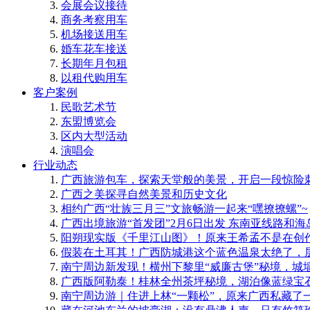
会展会议接待
商务考察用车
机场接送用车
婚车花车接送
长期年月包租
以租代购用车
客户案例
民歌艺术节
东盟博览会
区内大型活动
演唱会
行业动态
广西旅游包车，探索天堂般的美景，开启一段惊险
广西之美探寻自然美景和历史文化
相约广西“壮族三月三”文旅畅游一起来“嘿撩撩螺”~
广西出境旅游“首发团”2月6日出发 东南亚线路和
阳朔现实版《千里江山图》！原来王希孟不是在创
​假装在土耳其！广西防城港这个蓝色温泉太绝了，
南宁周边新发现！横州下黎里“威廉古堡”秘境，城
​广西版阿勒泰！桂林全州茶坪秘境，湖泊像蓝绿宝
南宁周边游｜住进上林“一颗松”，原来广西私藏了一