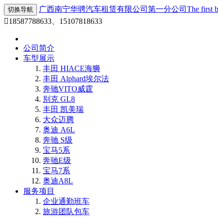
广西南宁华骋汽车租赁有限公司第一分公司
The first
切换导航

18587788633、15107818633
公司简介
车型展示
丰田 HIACE海狮
丰田 Alphard埃尔法
奔驰VITO威霆
别克 GL8
丰田 凯美瑞
大众迈腾
奥迪 A6L
奔驰 S级
宝马5系
奔驰E级
宝马7系
奥迪A8L
服务项目
企业通勤班车
旅游团队包车