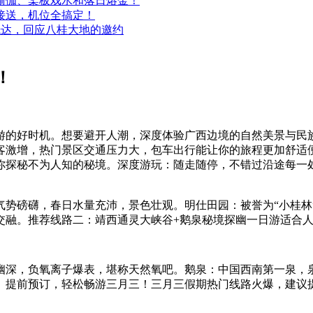
瑜伽、桨板戏水和落日熔金！
接送，机位全搞定！
全抵达，回应八桂大地的邀约
！
青出游的好时机。想要避开人潮，深度体验广西边境的自然美景与
客激增，热门景区交通压力大，包车出行能让你的旅程更加舒适
你探秘不为人知的秘境。深度游玩：随走随停，不错过沿途每一
气势磅礴，春日水量充沛，景色壮观。明仕田园：被誉为“小桂林
交融。推荐线路二：靖西通灵大峡谷+鹅泉秘境探幽一日游适合
幽深，负氧离子爆表，堪称天然氧吧。鹅泉：中国西南第一泉，
。提前预订，轻松畅游三月三！三月三假期热门线路火爆，建议