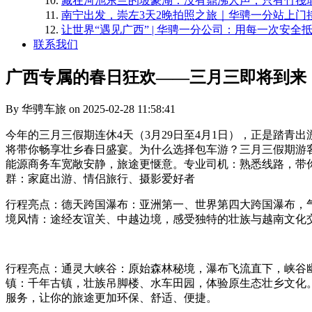
藏在河池东兰的坡豪湖：没有鼎沸人声，只有竹筏
南宁出发，崇左3天2晚拍照之旅｜华骋一分站上门
​让世界“遇见广西” | 华骋一分公司：用每一次安
联系我们
广西专属的春日狂欢——三月三即将到来
By 华骋车旅 on 2025-02-28 11:58:41
今年的三月三假期连休4天（3月29日至4月1日），正是踏
将带你畅享壮乡春日盛宴。为什么选择包车游？三月三假期游
能源商务车宽敞安静，旅途更惬意。专业司机：熟悉线路，带
群：家庭出游、情侣旅行、摄影爱好者
行程亮点：德天跨国瀑布：亚洲第一、世界第四大跨国瀑布，
境风情：途经友谊关、中越边境，感受独特的壮族与越南文化
行程亮点：通灵大峡谷：原始森林秘境，瀑布飞流直下，峡谷
镇：千年古镇，壮族吊脚楼、水车田园，体验原生态壮乡文化
服务，让你的旅途更加环保、舒适、便捷。