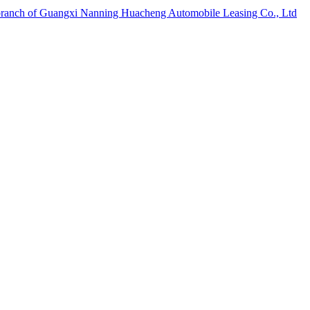
 branch of Guangxi Nanning Huacheng Automobile Leasing Co., Ltd