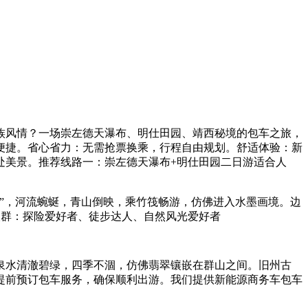
民族风情？一场崇左德天瀑布、明仕田园、靖西秘境的包车之旅，
便捷。省心省力：无需抢票换乘，行程自由规划。舒适体验：新
处美景。推荐线路一：崇左德天瀑布+明仕田园二日游适合人
”，河流蜿蜒，青山倒映，乘竹筏畅游，仿佛进入水墨画境。边
人群：探险爱好者、徒步达人、自然风光爱好者
泉水清澈碧绿，四季不涸，仿佛翡翠镶嵌在群山之间。旧州古
提前预订包车服务，确保顺利出游。我们提供新能源商务车包车