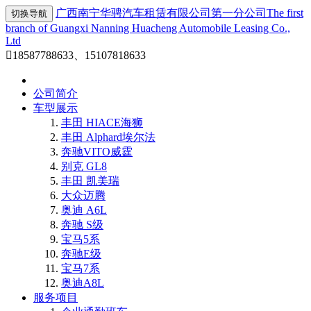
广西南宁华骋汽车租赁有限公司第一分公司
The first
切换导航
branch of Guangxi Nanning Huacheng Automobile Leasing Co.,
Ltd

18587788633、15107818633
公司简介
车型展示
丰田 HIACE海狮
丰田 Alphard埃尔法
奔驰VITO威霆
别克 GL8
丰田 凯美瑞
大众迈腾
奥迪 A6L
奔驰 S级
宝马5系
奔驰E级
宝马7系
奥迪A8L
服务项目