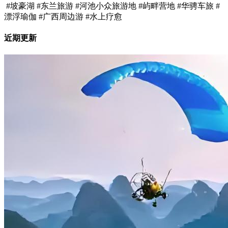
#坡豪湖 #东兰旅游 #河池小众旅游地 #屿畔营地 #华骋车旅 #
漂浮瑜伽 #广西周边游 #水上疗愈
近期更新