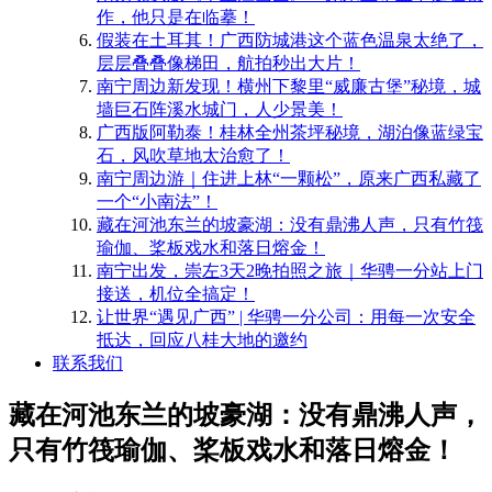
作，他只是在临摹！
​假装在土耳其！广西防城港这个蓝色温泉太绝了，
层层叠叠像梯田，航拍秒出大片！
南宁周边新发现！横州下黎里“威廉古堡”秘境，城
墙巨石阵溪水城门，人少景美！
​广西版阿勒泰！桂林全州茶坪秘境，湖泊像蓝绿宝
石，风吹草地太治愈了！
南宁周边游｜住进上林“一颗松”，原来广西私藏了
一个“小南法”！
藏在河池东兰的坡豪湖：没有鼎沸人声，只有竹筏
瑜伽、桨板戏水和落日熔金！
南宁出发，崇左3天2晚拍照之旅｜华骋一分站上门
接送，机位全搞定！
​让世界“遇见广西” | 华骋一分公司：用每一次安全
抵达，回应八桂大地的邀约
联系我们
藏在河池东兰的坡豪湖：没有鼎沸人声，
只有竹筏瑜伽、桨板戏水和落日熔金！