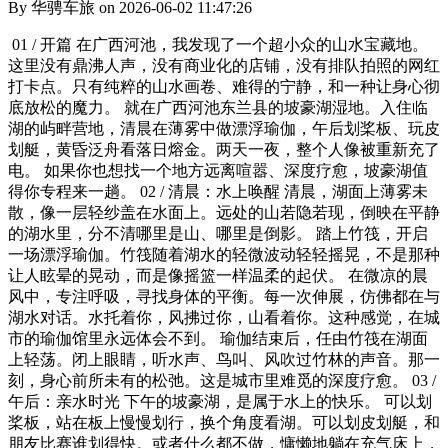
By 华骋车旅 on 2026-06-02 11:47:26
01 / 开篇 在广西河池，我发现了一个超小众的山水宝藏地。
这里没有鼎沸人声，没有商业化的店铺，没有排队拍照的网红
打卡点。只有纯粹的山水画卷、难得的宁静，和一种让身心彻
底放松的魔力。 就在广西河池东兰县的坡豪湖湿地。入住临
湖的屿畔营地，清晨在薄雾中做漂浮瑜伽，午后划桨板、玩皮
划艇，黄昏泛舟看落日熔金。两天一夜，整个人像被重新充了
电。 如果你也想找一个地方远离喧嚣、深度疗愈，坡豪湖值
得你专程来一趟。 02 / 清晨：水上唤醒 清晨，湖面上薄雾未
散，像一层轻纱盖在水面上。远处的山若隐若现，倒映在平静
的湖水里，分不清哪里是山、哪里是倒影。 踏上竹筏，开启
一场漂浮瑜伽。竹筏随着湖水的轻微波动轻轻摇晃，不是那种
让人眩晕的晃动，而是像摇篮一样温柔的起伏。 在微凉的晨
风中，专注呼吸，寻找身体的平衡。每一次伸展，仿佛都在与
湖水对话。水托着你，风拂过你，山看着你。这种感觉，在城
市的瑜伽馆里永远体会不到。 瑜伽结束后，任由竹筏在湖面
上轻荡。闭上眼睛，听水声、鸟叫、风吹过竹林的声音。那一
刻，身心前所未有的松弛。这是城市里难觅的深度疗愈。 03 /
午后：亲水时光 下午的坡豪湖，是属于水上的快乐。 可以划
桨板，站在板上慢慢划行，换个角度看湖。可以划皮划艇，和
朋友比赛谁划得快。或者什么都不做，慵懒地躺在充气床上，