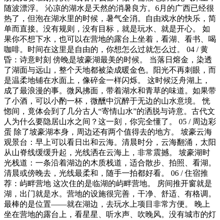
随波漂浮。 沁凉的湖水是天然的消暑良方。6月的广西已经很
热了，但泡在湖水里的时候，暑气全消。自由戏水的快乐，简
单而直接。没有规则，没有目标，就是玩水、就是开心。 如
果你不想下水，也可以在营地的露台上坐着，看湖、看书、喝
咖啡。时间在这里是自由的，你想怎么过就怎么过。 04 / 黄
昏：诗意时刻 傍晚是坡豪湖最美的时候。 当落日熔金，染透
了湖面与远山，整个天地都被染成暖金色。阳光不再刺眼，而
是温柔地铺在水面上，像碎金一样闪烁。 这时候泛舟湖上，
成了最浪漫的事。微风拂面，带着湖水和青草的味道。如果带
了小酒，可以小酌一杯，微醺中沉醉于无边的山水意境。 恍
惚间，竟体会到了几分古人“寄情山水”的洒脱与诗意。古代文
人为什么要隐居山水之间？这一刻，你完全懂了。 05 / 周边彩
蛋 除了坡豪湖本身，周边还有两个值得去的地方。 坡豪云海
观景台：早上可以看日出和云海。清晨时分，云海翻涌，太阳
从山脊线缓缓升起，光线洒在云海上，非常震撼。 坡豪湖时
光栈道：一条沿着湖边的木质栈道，适合散步、拍照、看湖。
清晨或傍晚去，光线最柔和，随手一拍都好看。 06 / 住宿推
荐：屿畔营地 这次住的是临湖的屿畔营地。 房间推开窗就是
湖，出门就是水。营地的设施很完善，干净、舒适、有格调。
最棒的是位置——就在湖边，去玩水上项目非常方便。 晚上
坐在营地的露台上，看星星、听水声、吹晚风。没有城市的灯