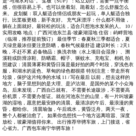
是“与湖水对话”。 桨板（SUP）：站立划行，需要一点平衡
感，但很容易上手。也可以坐着划、跪着划，怎么舒服怎么
来。 皮划艇：双人艇适合情侣或朋友一起玩，单人艇适合独
行。比桨板更稳，新手友好。 充气床漂浮：什么都不用做，
躺在上面就好。最轻松的玩法，适合只想泡水发呆的人。 10 /
实用攻略 地点：广西河池东兰县·坡豪湖湿地 住宿：屿畔营地
（临湖，推荐提前预订） 最佳季节：春夏秋三季都适合，夏
天绿意最浓但要注意防晒，春秋气候最舒适 建议时长：2天1
晚，不赶不累 必备物品：换洗衣物（水上项目会湿身）、溯
溪鞋或防滑凉鞋、防晒霜、帽子、驱蚊水、充电宝、相机 拍
照建议：清晨薄雾和黄昏日落是最好拍的两个时段，穿浅色衣
服，和湖水的蓝色、草甸的绿色都很搭 特别注意：带走所有
垃圾，保护这片纯净的水域 11 / 写在最后 以前，想去这样的
地方，脑子里想到的是大理、是泸沽湖、是国外的某个小众海
岛。后来发现，广西自己就有。 不需要长途跋涉，不需要高
价机票，不需要办签证。就在河池东兰的山里，有一片叫坡豪
湖的湿地，愿意把最安静的清晨、最清凉的午后、最浪漫的黄
昏，都给你。 清晨瑜伽，午后戏水，黄昏泛舟。两天一夜，
整个人都被治愈了。 如果你也想找一个地方远离喧嚣、深度
放松，坡豪湖值得你来。 出行推荐华骋车旅，上门接送，省
心省力。广西包车南宁华骋车旅！