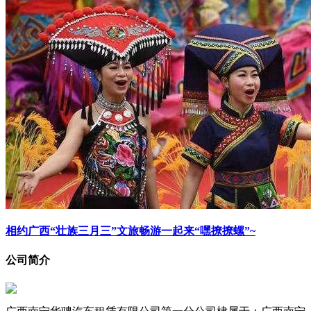
相约广西“壮族三月三”文旅畅游一起来“嘿撩撩螺”~
公司简介