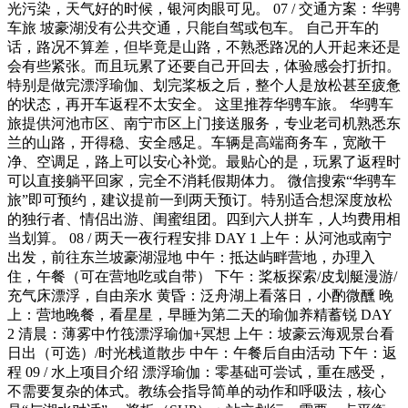
光污染，天气好的时候，银河肉眼可见。 07 / 交通方案：华骋
车旅 坡豪湖没有公共交通，只能自驾或包车。 自己开车的
话，路况不算差，但毕竟是山路，不熟悉路况的人开起来还是
会有些紧张。而且玩累了还要自己开回去，体验感会打折扣。
特别是做完漂浮瑜伽、划完桨板之后，整个人是放松甚至疲惫
的状态，再开车返程不太安全。 这里推荐华骋车旅。 华骋车
旅提供河池市区、南宁市区上门接送服务，专业老司机熟悉东
兰的山路，开得稳、安全感足。车辆是高端商务车，宽敞干
净、空调足，路上可以安心补觉。最贴心的是，玩累了返程时
可以直接躺平回家，完全不消耗假期体力。 微信搜索“华骋车
旅”即可预约，建议提前一到两天预订。特别适合想深度放松
的独行者、情侣出游、闺蜜组团。四到六人拼车，人均费用相
当划算。 08 / 两天一夜行程安排 DAY 1 上午：从河池或南宁
出发，前往东兰坡豪湖湿地 中午：抵达屿畔营地，办理入
住，午餐（可在营地吃或自带） 下午：桨板探索/皮划艇漫游/
充气床漂浮，自由亲水 黄昏：泛舟湖上看落日，小酌微醺 晚
上：营地晚餐，看星星，早睡为第二天的瑜伽养精蓄锐 DAY
2 清晨：薄雾中竹筏漂浮瑜伽+冥想 上午：坡豪云海观景台看
日出（可选）/时光栈道散步 中午：午餐后自由活动 下午：返
程 09 / 水上项目介绍 漂浮瑜伽：零基础可尝试，重在感受，
不需要复杂的体式。教练会指导简单的动作和呼吸法，核心