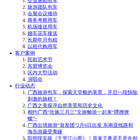
企业通勤班车
旅游团队包车
会展会议接待
商务考察用车
机场接送用车
婚车花车接送
长期年月包租
以租代购用车
客户案例
民歌艺术节
东盟博览会
区内大型活动
演唱会
行业动态
广西旅游包车，探索天堂般的美景，开启一段惊险
刺激的旅程！
广西之美探寻自然美景和历史文化
相约广西“壮族三月三”文旅畅游一起来“嘿撩撩
螺”~
广西出境旅游“首发团”2月6日出发 东南亚线路和
海岛游最受青睐
阳朔现实版《千里江山图》！原来王希孟不是在创