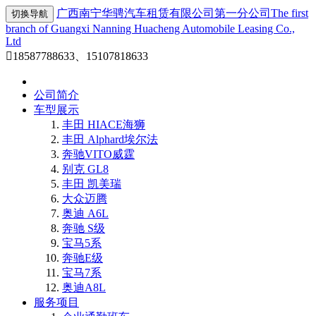
广西南宁华骋汽车租赁有限公司第一分公司
The first
切换导航
branch of Guangxi Nanning Huacheng Automobile Leasing Co.,
Ltd

18587788633、15107818633
公司简介
车型展示
丰田 HIACE海狮
丰田 Alphard埃尔法
奔驰VITO威霆
别克 GL8
丰田 凯美瑞
大众迈腾
奥迪 A6L
奔驰 S级
宝马5系
奔驰E级
宝马7系
奥迪A8L
服务项目