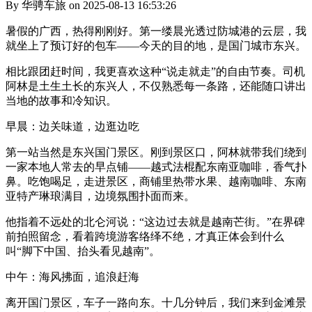
By 华骋车旅 on 2025-08-13 16:53:26
暑假的广西，热得刚刚好。第一缕晨光透过防城港的云层，我
就坐上了预订好的包车——今天的目的地，是国门城市东兴。
相比跟团赶时间，我更喜欢这种“说走就走”的自由节奏。司机
阿林是土生土长的东兴人，不仅熟悉每一条路，还能随口讲出
当地的故事和冷知识。
早晨：边关味道，边逛边吃
第一站当然是东兴国门景区。刚到景区口，阿林就带我们绕到
一家本地人常去的早点铺——越式法棍配东南亚咖啡，香气扑
鼻。吃饱喝足，走进景区，商铺里热带水果、越南咖啡、东南
亚特产琳琅满目，边境氛围扑面而来。
他指着不远处的北仑河说：“这边过去就是越南芒街。”在界碑
前拍照留念，看着跨境游客络绎不绝，才真正体会到什么
叫“脚下中国、抬头看见越南”。
中午：海风拂面，追浪赶海
离开国门景区，车子一路向东。十几分钟后，我们来到金滩景