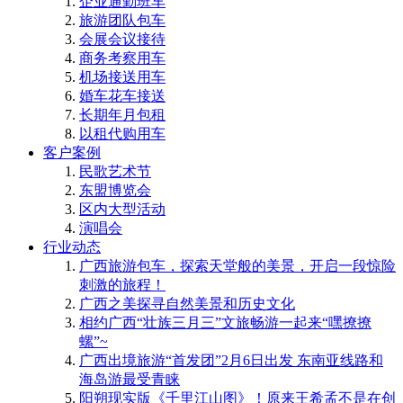
企业通勤班车
旅游团队包车
会展会议接待
商务考察用车
机场接送用车
婚车花车接送
长期年月包租
以租代购用车
客户案例
民歌艺术节
东盟博览会
区内大型活动
演唱会
行业动态
广西旅游包车，探索天堂般的美景，开启一段惊险
刺激的旅程！
广西之美探寻自然美景和历史文化
相约广西“壮族三月三”文旅畅游一起来“嘿撩撩
螺”~
广西出境旅游“首发团”2月6日出发 东南亚线路和
海岛游最受青睐
阳朔现实版《千里江山图》！原来王希孟不是在创