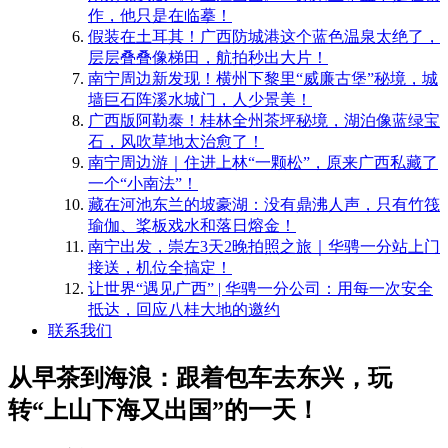
作，他只是在临摹！
​假装在土耳其！广西防城港这个蓝色温泉太绝了，
层层叠叠像梯田，航拍秒出大片！
南宁周边新发现！横州下黎里“威廉古堡”秘境，城
墙巨石阵溪水城门，人少景美！
​广西版阿勒泰！桂林全州茶坪秘境，湖泊像蓝绿宝
石，风吹草地太治愈了！
南宁周边游｜住进上林“一颗松”，原来广西私藏了
一个“小南法”！
藏在河池东兰的坡豪湖：没有鼎沸人声，只有竹筏
瑜伽、桨板戏水和落日熔金！
南宁出发，崇左3天2晚拍照之旅｜华骋一分站上门
接送，机位全搞定！
​让世界“遇见广西” | 华骋一分公司：用每一次安全
抵达，回应八桂大地的邀约
联系我们
从早茶到海浪：跟着包车去东兴，玩
转“上山下海又出国”的一天！