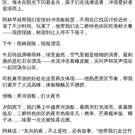
区。海水在阳光下闪着金光，孩子们在浅滩追逐，冲浪爱好者
迎浪而上。
阿林早就帮我们安排好冲浪板租赁，不用自己找店讨价还价，
省了不少时间。玩累了，他带我们去二桥特色街区吃海鲜大餐
——现捞现烧，鲜甜到让人停不下筷子。
下午：雨林探险，惊险漂流
午后转战屏峰雨林，绿意盎然，空气里都是植物的清香。最刺
激的是红石谷漂流——水流冲击着橡皮艇，尖叫声和笑声混在
一起回荡在山谷。
司机兼导游的好处在这里再次体现——他熟悉景区节奏，帮我
们避开了人流高峰，体验顺畅又不拥挤。
傍晚：界河游船，灯火夜市
夕阳西下，我们乘上中越界河游船，看两岸灯光渐亮。夜幕降
临后，二桥特色街区的夜市热闹非凡：烤串、芒果糯米饭、椰
子冰……味蕾一次次被惊喜点燃。
阿林说：“东兴的夜，不止是吃，还有故事。”他带我们走过竹