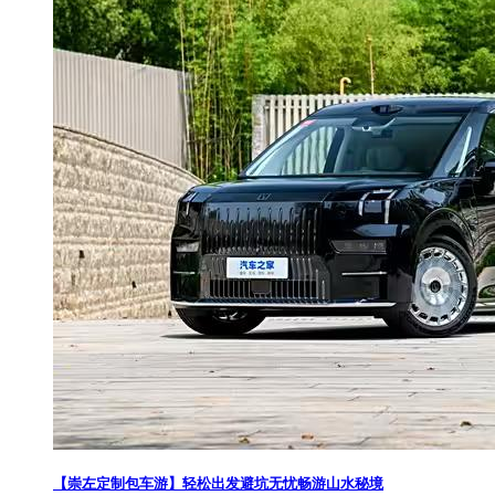
【崇左定制包车游】轻松出发避坑无忧畅游山水秘境