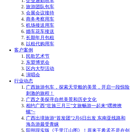
企业通勤班车
旅游团队包车
会展会议接待
商务考察用车
机场接送用车
婚车花车接送
长期年月包租
以租代购用车
客户案例
民歌艺术节
东盟博览会
区内大型活动
演唱会
行业动态
广西旅游包车，探索天堂般的美景，开启一段惊险
刺激的旅程！
广西之美探寻自然美景和历史文化
相约广西“壮族三月三”文旅畅游一起来“嘿撩撩
螺”~
广西出境旅游“首发团”2月6日出发 东南亚线路和
海岛游最受青睐
阳朔现实版《千里江山图》！原来王希孟不是在创