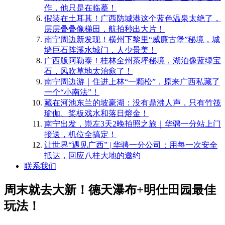
作，他只是在临摹！
​假装在土耳其！广西防城港这个蓝色温泉太绝了，
层层叠叠像梯田，航拍秒出大片！
南宁周边新发现！横州下黎里“威廉古堡”秘境，城
墙巨石阵溪水城门，人少景美！
​广西版阿勒泰！桂林全州茶坪秘境，湖泊像蓝绿宝
石，风吹草地太治愈了！
南宁周边游｜住进上林“一颗松”，原来广西私藏了
一个“小南法”！
藏在河池东兰的坡豪湖：没有鼎沸人声，只有竹筏
瑜伽、桨板戏水和落日熔金！
南宁出发，崇左3天2晚拍照之旅｜华骋一分站上门
接送，机位全搞定！
​让世界“遇见广西” | 华骋一分公司：用每一次安全
抵达，回应八桂大地的邀约
联系我们
周末就去大新！德天瀑布+明仕田园最佳
玩法！