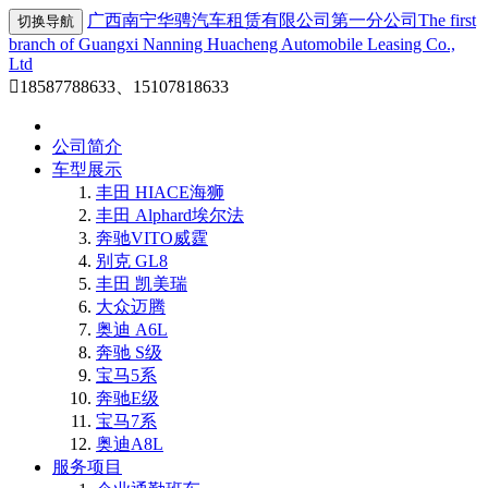
广西南宁华骋汽车租赁有限公司第一分公司
The first
切换导航
branch of Guangxi Nanning Huacheng Automobile Leasing Co.,
Ltd

18587788633、15107818633
公司简介
车型展示
丰田 HIACE海狮
丰田 Alphard埃尔法
奔驰VITO威霆
别克 GL8
丰田 凯美瑞
大众迈腾
奥迪 A6L
奔驰 S级
宝马5系
奔驰E级
宝马7系
奥迪A8L
服务项目