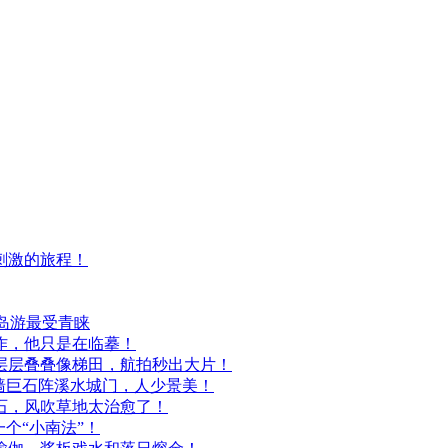
刺激的旅程！
海岛游最受青睐
作，他只是在临摹！
层层叠叠像梯田，航拍秒出大片！
墙巨石阵溪水城门，人少景美！
石，风吹草地太治愈了！
个“小南法”！