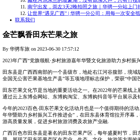
藏在河池东兰的坡豪湖：没有鼎沸人声，只有竹筏
南宁出发，崇左3天2晚拍照之旅｜华骋一分站上门
​让世界“遇见广西” | 华骋一分公司：用每一次安
联系我们
金芒飘香田东芒果之旅
By 华骋车旅 on 2023-06-30 17:57:12
2023年广西“党旗领航·乡村旅游嘉年华暨文化旅游助力乡
田东县是广西西南部的一个县级市，地处右江河谷腹部，境域版
全国无公害芒果基地生产县”等五项地理标志保护，荣获“中国芒
田东芒果文化节是当地的重要活动之一。在2022年的芒果线上
通过云上东博会网站、东博购淘宝、东博购抖音等平台展示及
今年的2023百色·田东芒果文化活动月也是一个值得期待的活动
年华暨助力乡村振兴工作推进会”，在田东县体育馆拉开序幕，
游高质量发展，促进乡村旅游消费及农旅产业融.
广西百色市田东县是著名的田东芒果产区，每年盛夏时节，田
题，展现了田东芒果产区在产业、生态、文化、旅游等方面的