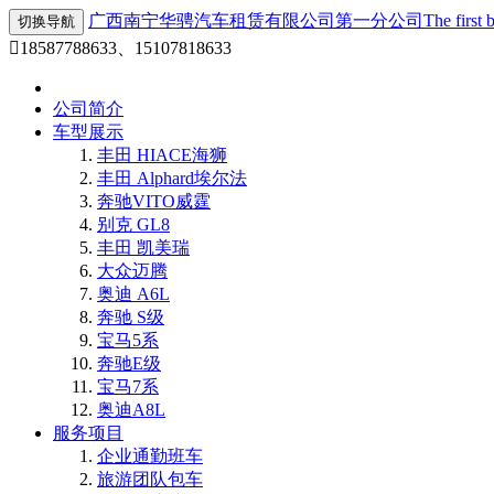
广西南宁华骋汽车租赁有限公司第一分公司
The first
切换导航

18587788633、15107818633
公司简介
车型展示
丰田 HIACE海狮
丰田 Alphard埃尔法
奔驰VITO威霆
别克 GL8
丰田 凯美瑞
大众迈腾
奥迪 A6L
奔驰 S级
宝马5系
奔驰E级
宝马7系
奥迪A8L
服务项目
企业通勤班车
旅游团队包车