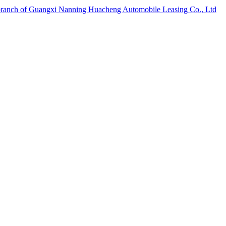
 branch of Guangxi Nanning Huacheng Automobile Leasing Co., Ltd