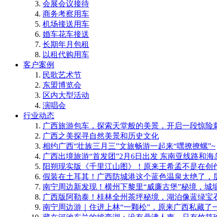
会展会议接待
商务考察用车
机场接送用车
婚车花车接送
长期年月包租
以租代购用车
客户案例
民歌艺术节
东盟博览会
区内大型活动
演唱会
行业动态
广西旅游包车，探索天堂般的美景，开启一段惊险
广西之美探寻自然美景和历史文化
相约广西“壮族三月三”文旅畅游一起来“嘿撩撩螺”~
广西出境旅游“首发团”2月6日出发 东南亚线路和
阳朔现实版《千里江山图》！原来王希孟不是在创
​假装在土耳其！广西防城港这个蓝色温泉太绝了，
南宁周边新发现！横州下黎里“威廉古堡”秘境，城
​广西版阿勒泰！桂林全州茶坪秘境，湖泊像蓝绿宝
南宁周边游｜住进上林“一颗松”，原来广西私藏了一