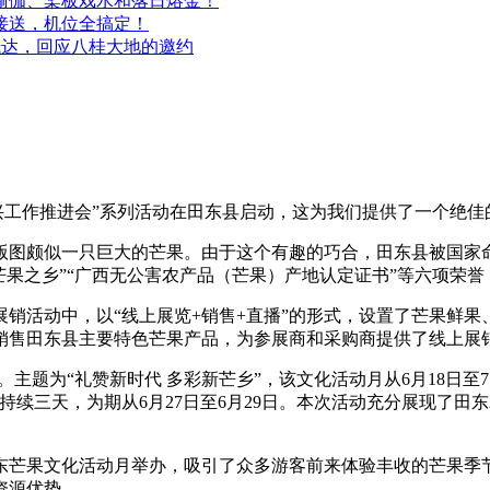
瑜伽、桨板戏水和落日熔金！
接送，机位全搞定！
全抵达，回应八桂大地的邀约
村振兴工作推进会”系列活动在田东县启动，这为我们提供了一个绝
图颇似一只巨大的芒果。由于这个有趣的巧合，田东县被国家命名
果之乡”“广西无公害农产品（芒果）产地认定证书”等六项荣誉
展销活动中，以“线上展览+销售+直播”的形式，设置了芒果鲜
销售田东县主要特色芒果产品，为参展商和采购商提供了线上展
。主题为“礼赞新时代 多彩新芒乡”，该文化活动月从6月18日至
持续三天，为期从6月27日至6月29日。本次活动充分展现了
东芒果文化活动月举办，吸引了众多游客前来体验丰收的芒果季节
资源优势。