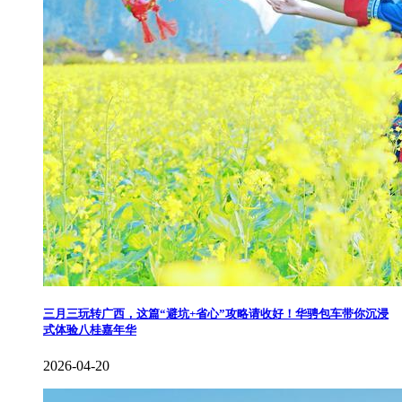
​三月三玩转广西，这篇“避坑+省心”攻略请收好！华骋包车带你沉浸
式体验八桂嘉年华
2026-04-20