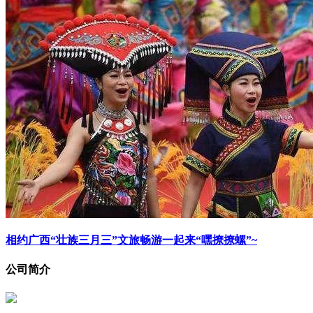
相约广西“壮族三月三”文旅畅游一起来“嘿撩撩螺”~
公司简介