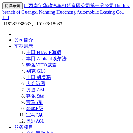
广西南宁华骋汽车租赁有限公司第一分公司
The first
切换导航
branch of Guangxi Nanning Huacheng Automobile Leasing Co.,
Ltd

18587788633、15107818633
公司简介
车型展示
丰田 HIACE海狮
丰田 Alphard埃尔法
奔驰VITO威霆
别克 GL8
丰田 凯美瑞
大众迈腾
奥迪 A6L
奔驰 S级
宝马5系
奔驰E级
宝马7系
奥迪A8L
服务项目