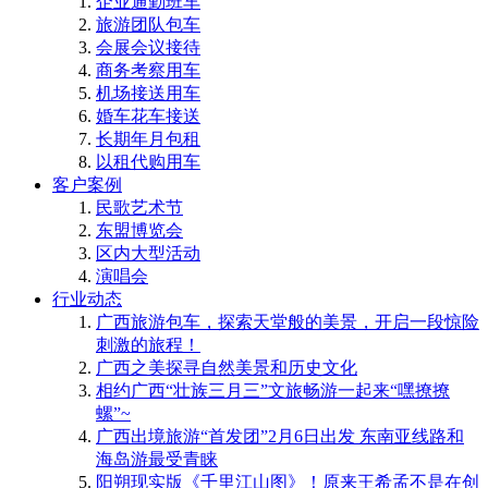
企业通勤班车
旅游团队包车
会展会议接待
商务考察用车
机场接送用车
婚车花车接送
长期年月包租
以租代购用车
客户案例
民歌艺术节
东盟博览会
区内大型活动
演唱会
行业动态
广西旅游包车，探索天堂般的美景，开启一段惊险
刺激的旅程！
广西之美探寻自然美景和历史文化
相约广西“壮族三月三”文旅畅游一起来“嘿撩撩
螺”~
广西出境旅游“首发团”2月6日出发 东南亚线路和
海岛游最受青睐
阳朔现实版《千里江山图》！原来王希孟不是在创