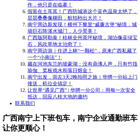
作，他只是在临摹！
​假装在土耳其！广西防城港这个蓝色温泉太绝了，
层层叠叠像梯田，航拍秒出大片！
南宁周边新发现！横州下黎里“威廉古堡”秘境，城
墙巨石阵溪水城门，人少景美！
​广西版阿勒泰！桂林全州茶坪秘境，湖泊像蓝绿宝
石，风吹草地太治愈了！
南宁周边游｜住进上林“一颗松”，原来广西私藏了
一个“小南法”！
藏在河池东兰的坡豪湖：没有鼎沸人声，只有竹筏
瑜伽、桨板戏水和落日熔金！
南宁出发，崇左3天2晚拍照之旅｜华骋一分站上门
接送，机位全搞定！
​让世界“遇见广西” | 华骋一分公司：用每一次安全
抵达，回应八桂大地的邀约
联系我们
广西南宁上下班包车，南宁企业通勤班车
让你更顺心！